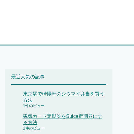
最近人気の記事
東京駅で崎陽軒のシウマイ弁当を買う
方法
1件のビュー
磁気カード定期券をSuica定期券にす
る方法
1件のビュー