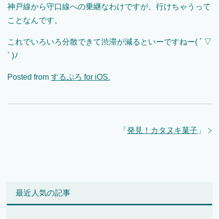
神戸線から守口線への乗継なわけですが、行けちゃうって
ことなんです。
これでいろいろ分散できて渋滞が減るといーですねー( ´ ▽
` )ﾉ
Posted from
するぷろ for iOS.
「
発見！カタヌキ菓子
」
最近人気の記事