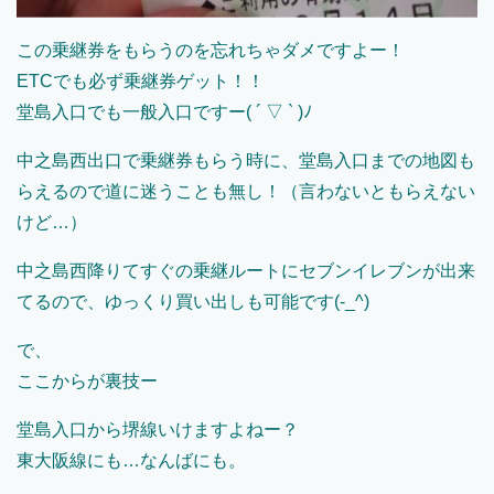
この乗継券をもらうのを忘れちゃダメですよー！
ETCでも必ず乗継券ゲット！！
堂島入口でも一般入口ですー( ´ ▽ ` )ﾉ
中之島西出口で乗継券もらう時に、堂島入口までの地図も
らえるので道に迷うことも無し！（言わないともらえない
けど…）
中之島西降りてすぐの乗継ルートにセブンイレブンが出来
てるので、ゆっくり買い出しも可能です(-_^)
で、
ここからが裏技ー
堂島入口から堺線いけますよねー？
東大阪線にも…なんばにも。