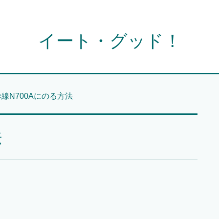
イート・グッド！
線N700Aにのる方法
法