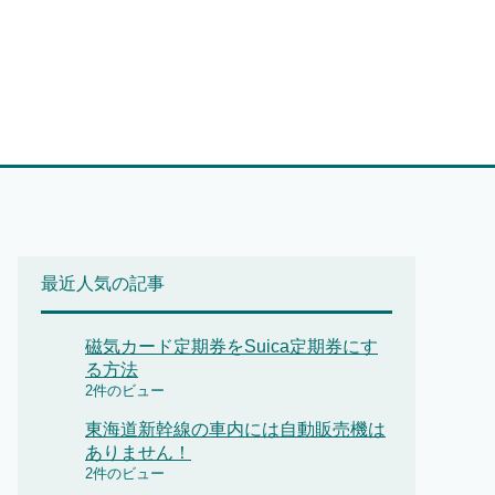
最近人気の記事
磁気カード定期券をSuica定期券にす
る方法
2件のビュー
東海道新幹線の車内には自動販売機は
ありません！
2件のビュー